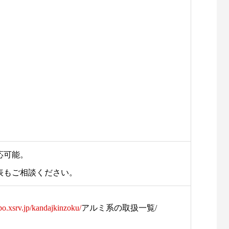
応可能。
表もご相談ください。
ipo.xsrv.jp/kandajkinzoku/
アルミ系の取扱一覧/