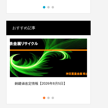
す。
おすすめ記事
銅建値改定情報【2026年8月5日】
銅建値改定