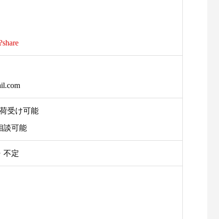
?share
l.com
で荷受け可能
相談可能
・不定
彦根リサイクルセンター
【神田重量-彦根・長浜店】