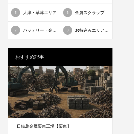
大津・草津エリア
金属スクラップ相場情報
5
6
バッテリー・金属スクラップ出張買取
お持込みエリア一覧
7
8
おすすめ記事
日鉄萬金属栗東工場【栗東】
買取ド
営業時