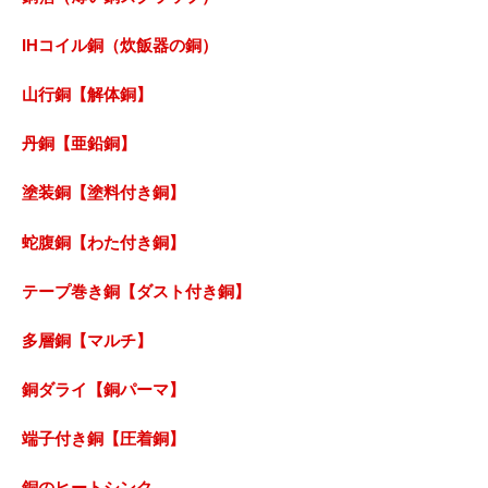
IHコイル銅（炊飯器の銅）
山行銅【解体銅】
丹銅【亜鉛銅】
塗装銅【塗料付き銅】
蛇腹銅【わた付き銅】
テープ巻き銅【ダスト付き銅】
多層銅【マルチ】
銅ダライ【銅パーマ】
端子付き銅【圧着銅】
銅のヒートシンク