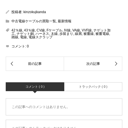
投稿者:
kinzokujkanda
中古電線ケーブルの買取一覧
,
最新情報
42％線
,
43％線
,
CV線
,
Fケーブル
,
IV線
,
VA線
,
VVF線
,
ナゲット加
工
,
ナゲット銅
,
ハーネス
,
太線
,
歩留まり
,
線屑
,
被覆線
,
被覆電線
,
雑線
,
電線
,
電線スクラップ
コメント:
0
コメント ( 0 )
トラックバック ( 0 )
この記事へのコメントはありません。