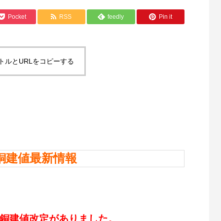
Pocket
RSS
feedly
Pin it
トルとURLをコピーする
銅建値最新情報
日に銅建値改定がありました。