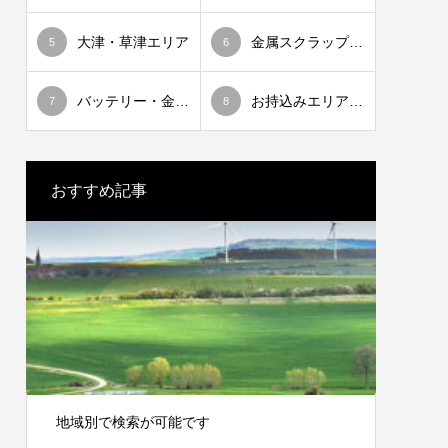
大津・草津エリア
金属スクラップ相場情報
5
6
バッテリー・金属スクラップ出張買取
お持込みエリア一覧
7
8
おすすめ記事
地域別で検索が可能です
神田重