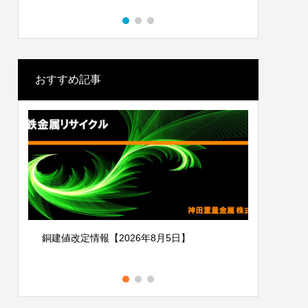
おすすめ記事
銅建値改定情報【2026年8月5日】
銅建値改定