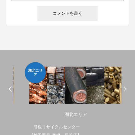
湖北エリ
相場
ア
湖北エリア
彦根リサイクルセンター
金