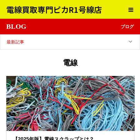
電線買取専門ピカR1号線店
BLOG
ブログ
最新記事
電線
【2025年版】電線スクラップとは？