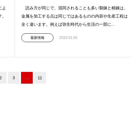
によ
読み方が同じで、混同されることも多い製錬と精錬は、
す。
金属を加工する点は同じではあるものの内容や生産工程は
全く違います。例えば弥生時代から生活の一部に...
最新情報
2026.01.06
2
3
…
11