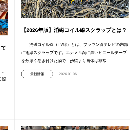
【2026年版】消磁コイル線スクラップとは？
消磁コイル線（TV線）とは、ブラウン管テレビの内部
って
に電線スクラップです。エナメル銅に黒いビニールテープ
を分厚く巻き付けた物で、歩留まり自体は非常...
す。
最新情報
2026.01.06
く際