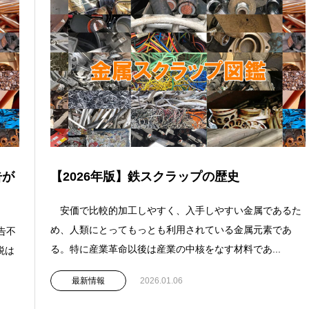
告が
【2026年版】鉄スクラップの歴史
安価で比較的加工しやすく、入手しやすい金属であるた
め、人類にとってもっとも利用されている金属元素であ
告不
る。特に産業革命以後は産業の中核をなす材料であ...
税は
最新情報
2026.01.06