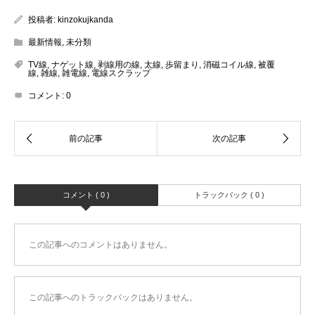
投稿者:
kinzokujkanda
最新情報
,
未分類
TV線
,
ナゲット線
,
剥線用の線
,
太線
,
歩留まり
,
消磁コイル線
,
被覆
線
,
雑線
,
雑電線
,
電線スクラップ
コメント:
0
コメント ( 0 )
トラックバック ( 0 )
この記事へのコメントはありません。
この記事へのトラックバックはありません。