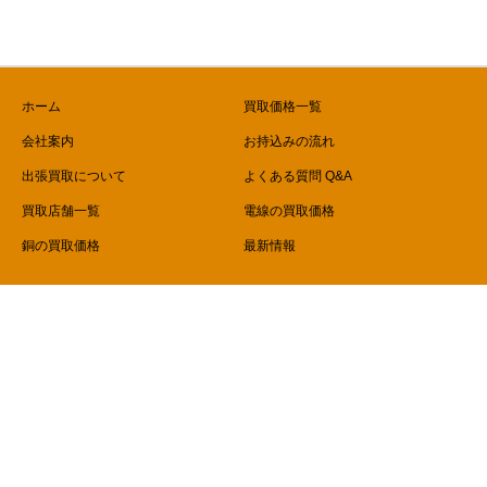
ホーム
買取価格一覧
会社案内
お持込みの流れ
出張買取について
よくある質問 Q&A
買取店舗一覧
電線の買取価格
銅の買取価格
最新情報
Copyright © 電線買取専門ピカR1号線店 All Rights Reserved.