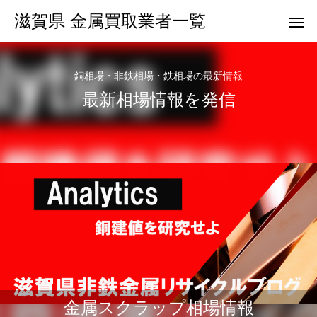
滋賀県 金属買取業者一覧
銅相場・非鉄相場・鉄相場の最新情報
最新相場情報を発信
地域検索
金属スクラップ相場情報
地域検索